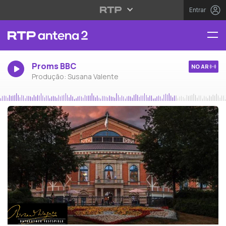
Entrar
Proms BBC
NO AR
Produção: Susana Valente