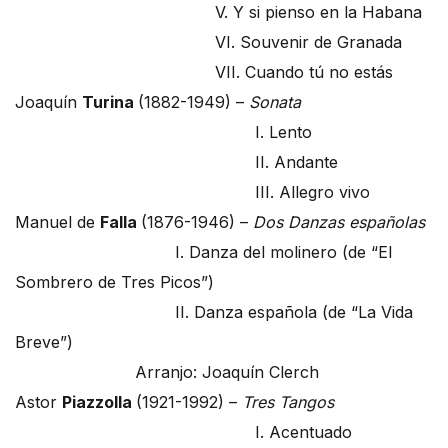
V. Y si pienso en la Habana
VI. Souvenir de Granada
VII. Cuando tú no estás
Joaquín
Turina
(1882-1949) –
Sonata
I. Lento
II. Andante
III. Allegro vivo
Manuel de
Falla
(1876-1946) –
Dos Danzas españolas
I. Danza del molinero (de “El
Sombrero de Tres Picos”)
II. Danza española (de “La Vida
Breve”)
Arranjo: Joaquín Clerch
Astor
Piazzolla
(1921-1992) –
Tres Tangos
I. Acentuado