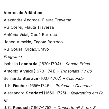
Ventos do Atlântico
Alexandre Andrade, Flauta Traversa
Rui Correi, Flauta Traversa
António Vidal, Oboé Barroco
Joana Almeida, Fagote Barroco
Rui Sousa, Órgão/Cravo
Programa
Isabella
Leonarda
(1620-1704) –
Sonata Prima
Antonio
Vivaldi
(1678–1741) –
Triosonata TV 80
Bernardo
Storace
(1637-1707) –
Ciaconda
J. K.
Fischer
(1656–1746) –
Preludio
e
Chacone
Alessandro
Scarlatti
(1660–1725) –
Quartettino em Fa
M
J. C.
Pepusch
(1667-1752) –
Concerto nº 2, op. 8