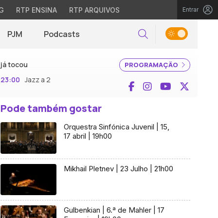
G
RTP ENSINA
RTP ARQUIVOS
Entrar
PJM
Podcasts
Pesquisar
já tocou
PROGRAMAÇÃO
23:00
Jazz a 2
Facebook
Instagram
YouTube
X (Twi
Pode também gostar
Orquestra Sinfónica Juvenil | 15,
17 abril | 19h00
Mikhail Pletnev | 23 Julho | 21h00
Gulbenkian | 6.ª de Mahler | 17