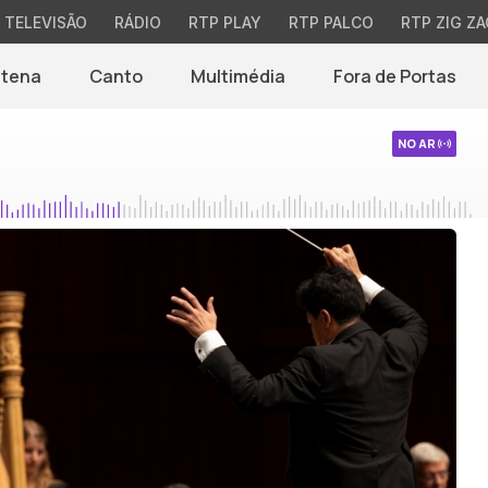
TELEVISÃO
RÁDIO
RTP PLAY
RTP PALCO
RTP ZIG ZA
ntena
Canto
Multimédia
Fora de Portas
NO AR