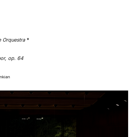
e Orquestra
*
or, op. 64
nkian