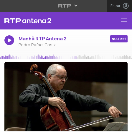
Entrar
Manhã RTP Antena 2
NO AR
Pedro Rafael Costa