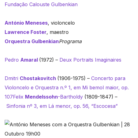
Fundação Calouste Gulbenkian
António Meneses
, violoncelo
Lawrence Foster
, maestro
Orquestra Gulbenkian
Programa
Pedro
Amaral
(1972) –
Deux Portraits Imaginaires
Dmitri
Chostakovitch
(1906-1975) –
Concerto para
Violoncelo e Orquestra n.º 1, em Mi bemol maior, op.
107
Felix
Mendelssohn
-Bartholdy
(1809-1847) –
Sinfonia nº 3, em Lá menor, op. 56, “Escocesa”