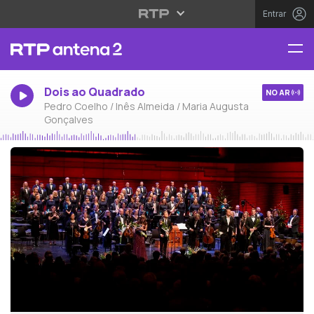
Entrar
Dois ao Quadrado
NO AR
Pedro Coelho / Inês Almeida / Maria Augusta
Gonçalves