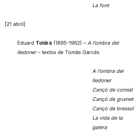
La font
[21 abril]
Eduard
Toldrà
(1895-1962) –
A l’ombra del
lledoner
– textos de Tomàs Garcés
A l’ombra del
lledoner
Cançó de comiat
Cançó de grumet
Cançó de bressol
La vida de la
galera