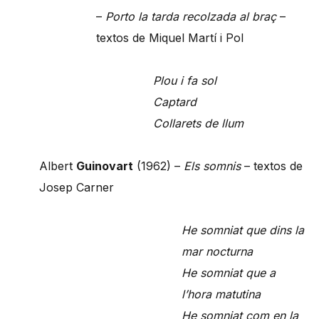
–
Porto la tarda recolzada al braç
–
textos de Miquel Martí i Pol
Plou i fa sol
Captard
Collarets de llum
Albert
Guinovart
(1962) –
Els somnis
– textos de
Josep Carner
He somniat que dins la
mar nocturna
He somniat que a
l’hora matutina
He somniat com en la