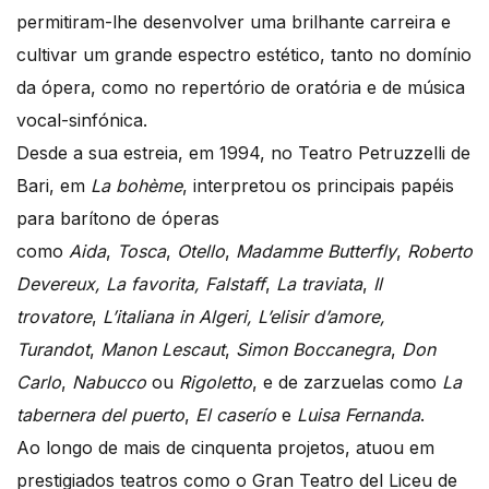
permitiram-lhe desenvolver uma brilhante carreira e
cultivar um grande espectro estético, tanto no domínio
da ópera, como no repertório de oratória e de música
vocal-sinfónica.
Desde a sua estreia, em 1994, no Teatro Petruzzelli de
Bari, em
La bohème
, interpretou os principais papéis
para barítono de óperas
como
Aida
,
Tosca
,
Otello
,
Madamme Butterfly
,
Roberto
Devereux, La favorita, Falstaff
,
La traviata
,
Il
trovatore
,
L’italiana in Algeri, L’elisir d’amore,
Turandot
,
Manon Lescaut
,
Simon Boccanegra
,
Don
Carlo
,
Nabucco
ou
Rigoletto
, e de zarzuelas como
La
tabernera del puerto
,
El caserío
e
Luisa Fernanda
.
Ao longo de mais de cinquenta projetos, atuou em
prestigiados teatros como o Gran Teatro del Liceu de