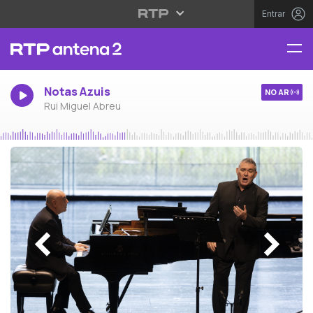
Entrar
Notas Azuis
NO AR
Rui Miguel Abreu