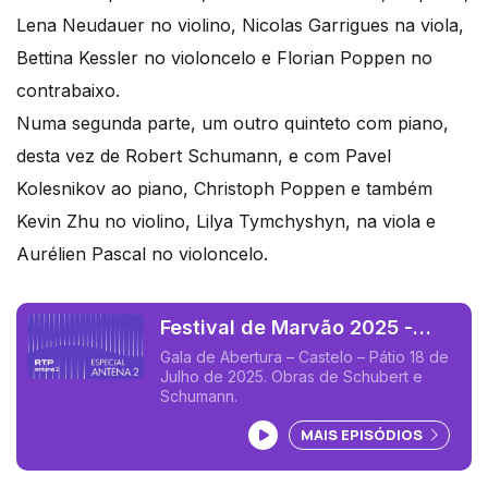
Lena Neudauer no violino, Nicolas Garrigues na viola,
Bettina Kessler no violoncelo e Florian Poppen no
contrabaixo.
Numa segunda parte, um outro quinteto com piano,
desta vez de Robert Schumann, e com Pavel
Kolesnikov ao piano, Christoph Poppen e também
Kevin Zhu no violino, Lilya Tymchyshyn, na viola e
Aurélien Pascal no violoncelo.
Festival de Marvão 2025 -
Parte 1
Gala de Abertura – Castelo – Pátio 18 de
Julho de 2025. Obras de Schubert e
Schumann.
Ouvir podcast
MAIS EPISÓDIOS