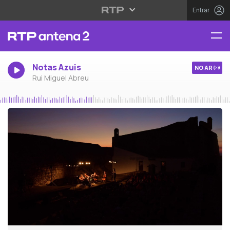
Entrar
Notas Azuis
NO AR
Rui Miguel Abreu