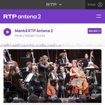
Entrar
Manhã RTP Antena 2
NO AR
Pedro Rafael Costa