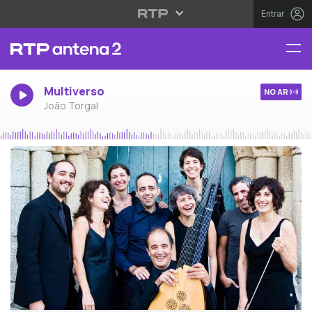
Entrar
Multiverso
NO AR
João Torgal