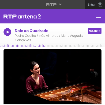
Entrar
Dois ao Quadrado
NO AR
Pedro Coelho / Inês Almeida / Maria Augusta
Gonçalves