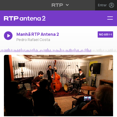
Entrar
Manhã RTP Antena 2
NO AR
Pedro Rafael Costa