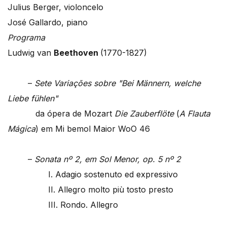
Julius Berger, violoncelo
José Gallardo, piano
Programa
Ludwig van
Beethoven
(1770-1827)
–
Sete Variações sobre "Bei Männern, welche
Liebe fühlen"
da ópera de Mozart
Die Zauberflöte
(
A Flauta
Mágica
) em Mi bemol Maior WoO 46
–
Sonata nº 2, em Sol Menor, op. 5 nº 2
I. Adagio sostenuto ed expressivo
II. Allegro molto più tosto presto
III. Rondo. Allegro