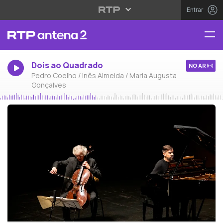
Entrar
Dois ao Quadrado
NO AR
Pedro Coelho / Inês Almeida / Maria Augusta
Gonçalves