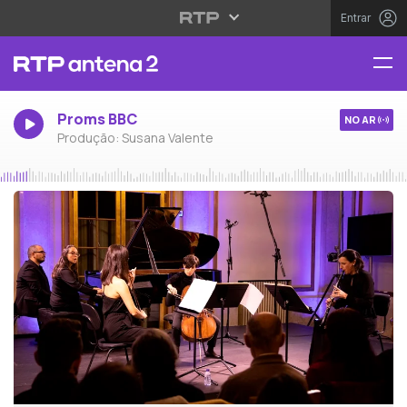
Entrar
Proms BBC
NO AR
Produção: Susana Valente