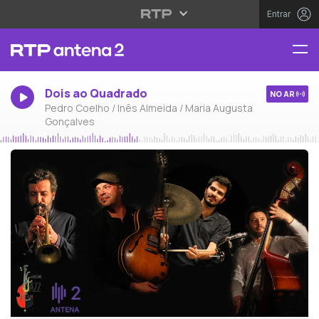
Entrar
Dois ao Quadrado
NO AR
Pedro Coelho / Inês Almeida / Maria Augusta
Gonçalves