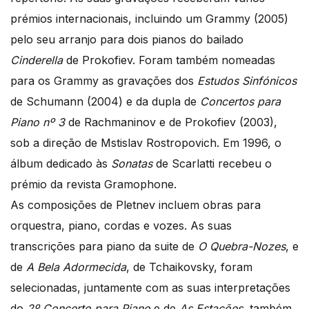
prémios internacionais, incluindo um Grammy (2005)
pelo seu arranjo para dois pianos do bailado
Cinderella
de Prokofiev. Foram também nomeadas
para os Grammy as gravações dos
Estudos Sinfónicos
de Schumann (2004) e da dupla de
Concertos para
Piano nº 3
de Rachmaninov e de Prokofiev (2003),
sob a direção de Mstislav Rostropovich. Em 1996, o
álbum dedicado às
Sonatas
de Scarlatti recebeu o
prémio da revista Gramophone.
As composições de Pletnev incluem obras para
orquestra, piano, cordas e vozes. As suas
transcrições para piano da suite de
O Quebra-Nozes
, e
de
A Bela Adormecida
, de Tchaikovsky, foram
selecionadas, juntamente com as suas interpretações
do
2º Concerto para Piano
e de
As Estações
, também