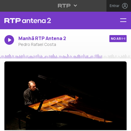
Entrar
Manhã RTP Antena 2
NO AR
Pedro Rafael Costa