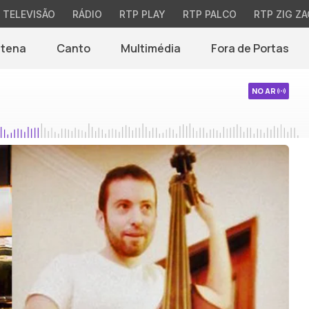
TELEVISÃO
RÁDIO
RTP PLAY
RTP PALCO
RTP ZIG ZA
ntena
Canto
Multimédia
Fora de Portas
NO AR