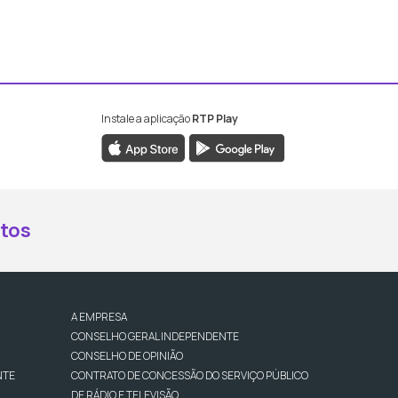
Instale a aplicação
RTP Play
book da RTP Antena 2
nstagram da RTP Antena 2
ao YouTube da RTP Antena 2
er ao X da RTP Antena 2
tos
A EMPRESA
CONSELHO GERAL INDEPENDENTE
CONSELHO DE OPINIÃO
NTE
CONTRATO DE CONCESSÃO DO SERVIÇO PÚBLICO
DE RÁDIO E TELEVISÃO