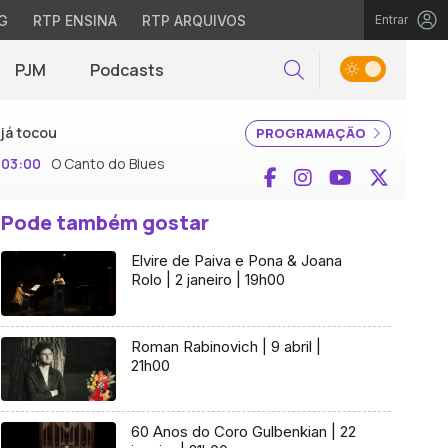
G
RTP ENSINA
RTP ARQUIVOS
Entrar
PJM
Podcasts
Pesquisar
já tocou
PROGRAMAÇÃO
03:00
O Canto do Blues
Facebook
Instagram
YouTube
X (Twi
Pode também gostar
Elvire de Paiva e Pona & Joana
Rolo | 2 janeiro | 19h00
Roman Rabinovich | 9 abril |
21h00
60 Anos do Coro Gulbenkian | 22