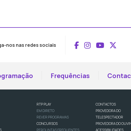
Aceder ao Face
Aceder ao I
Aceder 
Aced
ga-nos nas redes sociais
ogramação
Frequências
Contac
RTP PLAY
CONTACTOS
EM DIRETO
PROVEDORA DO
REVER PROGRAMAS
TELESPECTADOR
CONCURSOS
PROVEDORA DO OUVI
S
PERGUNTAS FREQUENTES
ACESSIBILIDADES