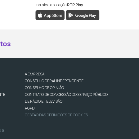
Instale a aplicação
RTP Play
book da RTP Antena 2
nstagram da RTP Antena 2
ao YouTube da RTP Antena 2
er ao X da RTP Antena 2
tos
A EMPRESA
CONSELHO GERAL INDEPENDENTE
CONSELHO DE OPINIÃO
NTE
CONTRATO DE CONCESSÃO DO SERVIÇO PÚBLICO
DE RÁDIO E TELEVISÃO
RGPD
GESTÃO DAS DEFINIÇÕES DE COOKIES
026