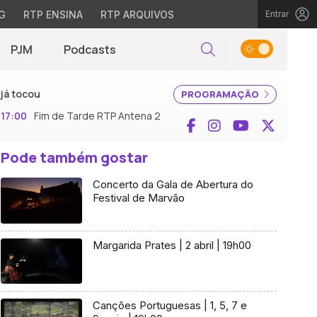
G
RTP ENSINA
RTP ARQUIVOS
Entrar
PJM
Podcasts
Pesquisar
já tocou
PROGRAMAÇÃO
17:00
Fim de Tarde RTP Antena 2
Facebook
Instagram
YouTube
X (Twi
Pode também gostar
Concerto da Gala de Abertura do
Festival de Marvão
Margarida Prates | 2 abril | 19h00
Canções Portuguesas | 1, 5, 7 e