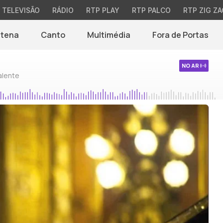
TELEVISÃO
RÁDIO
RTP PLAY
RTP PALCO
RTP ZIG ZA
ntena
Canto
Multimédia
Fora de Portas
NO AR
alente