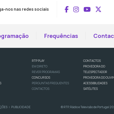
Aceder ao Face
Aceder ao I
Aceder 
Aced
ga-nos nas redes sociais
ogramação
Frequências
Contac
RTP PLAY
CONTACTOS
EM DIRETO
PROVEDORA DO
REVER PROGRAMAS
TELESPECTADOR
CONCURSOS
PROVEDORA DO OUVI
S
PERGUNTAS FREQUENTES
ACESSIBILIDADES
CONTACTOS
SATÉLITES
IÇÕES
PUBLICIDADE
© RTP, Rádio e Televisão de Portugal 2
|