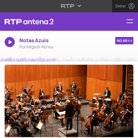
Entrar
Notas Azuis
NO AR
Rui Miguel Abreu