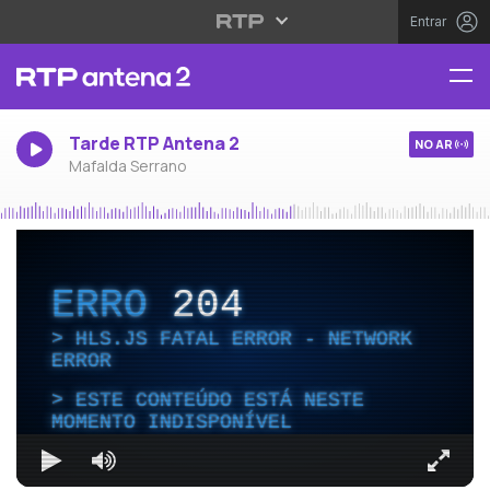
Entrar
Tarde RTP Antena 2
NO AR
Mafalda Serrano
ERRO
204
HLS.JS FATAL ERROR - NETWORK
ERROR
ESTE CONTEÚDO ESTÁ NESTE
MOMENTO INDISPONÍVEL