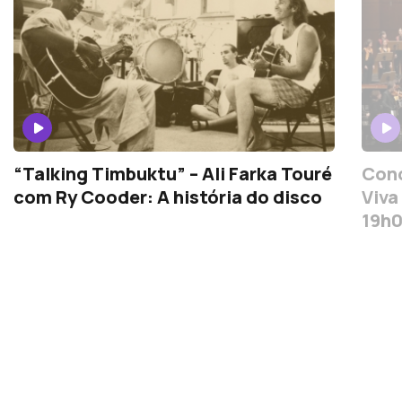
“Talking Timbuktu” – Ali Farka Touré
Conc
com Ry Cooder: A história do disco
Viva
19h