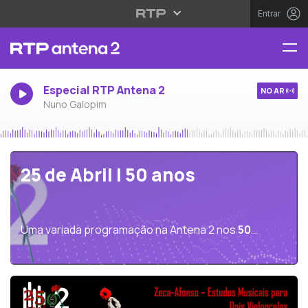
Entrar
Especial RTP Antena 2
NO AR
Nuno Galopim
25 de Abril | 50 anos
Uma variada programação na Antena 2 nos
50
anos
do
25 de Abril de 1974