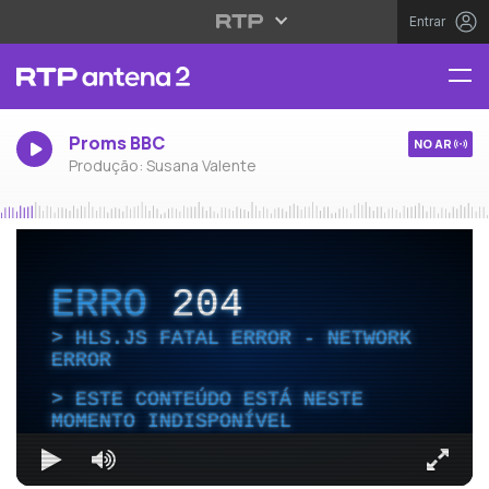
Entrar
Proms BBC
NO AR
Produção: Susana Valente
ERRO
204
HLS.JS FATAL ERROR - NETWORK
ERROR
ESTE CONTEÚDO ESTÁ NESTE
MOMENTO INDISPONÍVEL