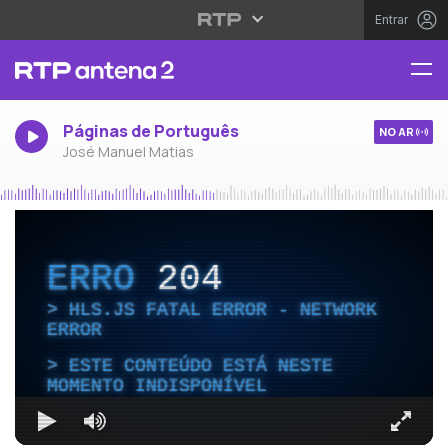
Entrar
Páginas de Português
NO AR
José Manuel Matias
ERRO
204
HLS.JS FATAL ERROR - NETWORK
ERROR
ESTE CONTEÚDO ESTÁ NESTE
MOMENTO INDISPONÍVEL