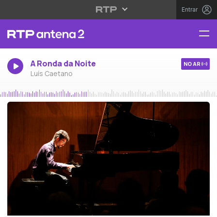
Entrar
A Ronda da Noite
NO AR
Luís Caetano