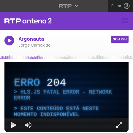
Entrar
Argonauta
NO AR
Jorge Carnaxide
ERRO
204
HLS.JS FATAL ERROR - NETWORK
ERROR
ESTE CONTEÚDO ESTÁ NESTE
MOMENTO INDISPONÍVEL