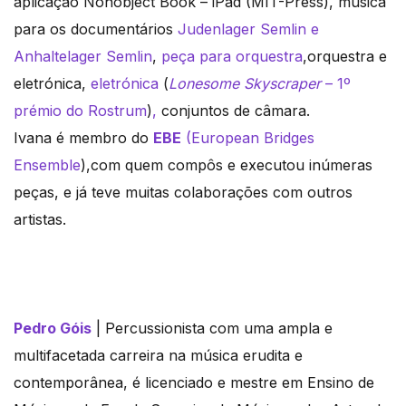
aplicação Nonobject Book – iPad (MIT-Press), música
para os documentários
Judenlager Semlin e
Anhaltelager Semlin
,
peça para orquestra
,orquestra e
eletrónica,
eletrónica
(
Lonesome Skyscraper
– 1º
prémio do Rostrum
)
,
conjuntos de câmara.
Ivana é membro do
EBE
(European Bridges
Ensemble
),com quem compôs e executou inúmeras
peças, e já teve muitas colaborações com outros
artistas.
Pedro Góis
| Percussionista com uma ampla e
multifacetada carreira na música erudita e
contemporânea, é licenciado e mestre em Ensino de