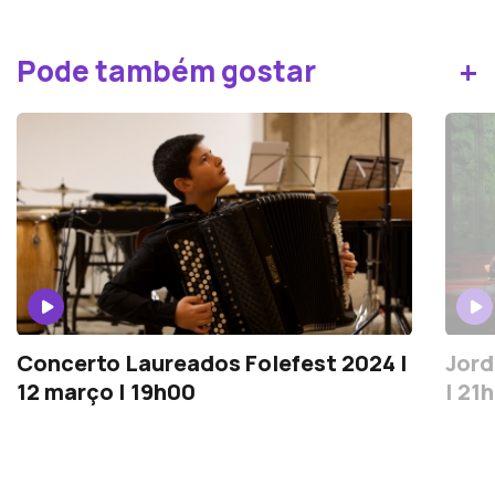
+
Pode também gostar
Concerto Laureados Folefest 2024 |
Jord
12 março | 19h00
| 21