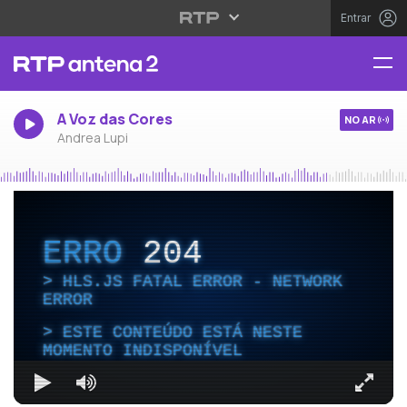
Entrar
A Voz das Cores
NO AR
Andrea Lupi
ERRO
204
HLS.JS FATAL ERROR - NETWORK
ERROR
ESTE CONTEÚDO ESTÁ NESTE
MOMENTO INDISPONÍVEL