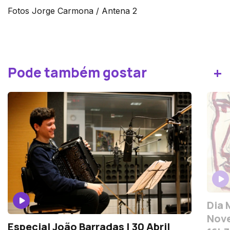
Fotos Jorge Carmona / Antena 2
+
Pode também gostar
Dia 
Nove
Especial João Barradas | 30 Abril