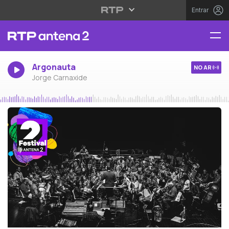
Entrar
Argonauta
NO AR
Jorge Carnaxide