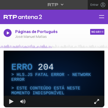
Entrar
Páginas de Português
NO AR
José Manuel Matias
ERRO
204
HLS.JS FATAL ERROR - NETWORK
ERROR
ESTE CONTEÚDO ESTÁ NESTE
MOMENTO INDISPONÍVEL