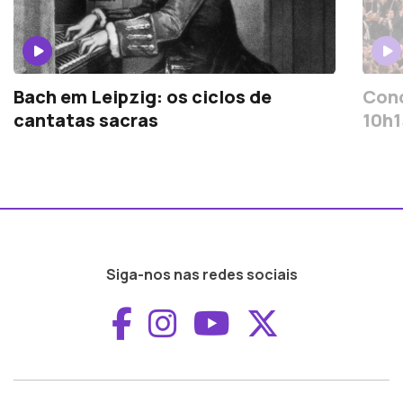
Bach em Leipzig: os ciclos de
Conc
cantatas sacras
10h1
Siga-nos nas redes sociais
Aceder ao Faceboo
Aceder ao Inst
Aceder ao 
Aceder a