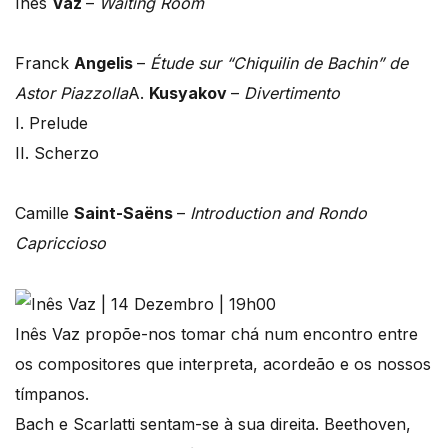
Inês
Vaz
–
Waiting Room
Franck
Angelis
–
Étude sur “Chiquilin de Bachin” de
Astor Piazzolla
A.
Kusyakov
–
Divertimento
I. Prelude
II. Scherzo
Camille
Saint-Saëns
–
Introduction and Rondo
Capriccioso
Inês Vaz propõe-nos tomar chá num encontro entre
os compositores que interpreta, acordeão e os nossos
tímpanos.
Bach e Scarlatti sentam-se à sua direita. Beethoven,