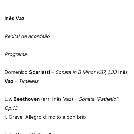
Inês Vaz
Recital de acordeão
Programa
Domenico
Scarlatti
–
Sonata in B Minor K87, L33
Inês
Vaz
–
Timeless
L.v.
Beethoven
(arr. Inês Vaz) –
Sonata “Pathetic”
Op.13
I. Grave. Allegro di molto e con brio