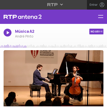
Entrar
Música A2
NO AR
André Pinto