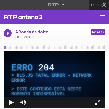
Entrar
A Ronda da Noite
NO AR
Luís Caetano
ERRO
204
HLS.JS FATAL ERROR - NETWORK
ERROR
ESTE CONTEÚDO ESTÁ NESTE
MOMENTO INDISPONÍVEL