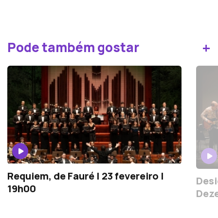
+
Pode também gostar
Requiem, de Fauré | 23 fevereiro |
Desi
19h00
Deze