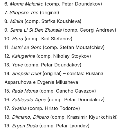
6.
Mome Malenko
(comp. Petar Doundakov)
7.
Shopsko Trio
(original)
8.
Minka
(comp. Stefka Koushleva)
9.
Sama Li Si Den Zhunala
(comp. Georgi Andreev)
10.
Horo
(comp. Kiril Stefanov)
11.
Listni se Goro
(comp. Stefan Moutafchiev)
12.
Kalugerine
(comp. Nikolay Stoykov)
13.
Yove
(comp. Petar Doundakov)
14.
Shopski Duet
(original) – solistas: Ruslana
Asparuhova e Evgenia Milusheva
15.
Rada Moma
(comp. Gancho Gavazov)
16.
Zableyalo Agne
(comp. Petar Doundakov)
17.
Svatba
(comp. Hristo Todorov)
18.
Dilmano, Dilbero
(comp. Krassimir Kiyurkchiiski)
19.
Ergen Deda
(comp. Petar Lyondev)