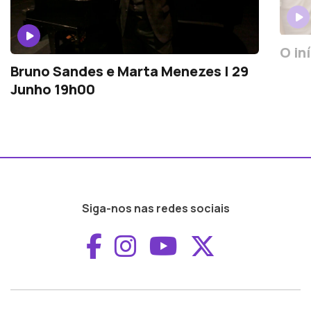
O in
Bruno Sandes e Marta Menezes | 29
Junho 19h00
Siga-nos nas redes sociais
Aceder ao Faceboo
Aceder ao Inst
Aceder ao 
Aceder a