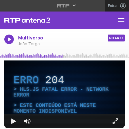
Entrar
Multiverso
NO AR
João Torgal
ERRO
204
HLS.JS FATAL ERROR - NETWORK
ERROR
ESTE CONTEÚDO ESTÁ NESTE
MOMENTO INDISPONÍVEL