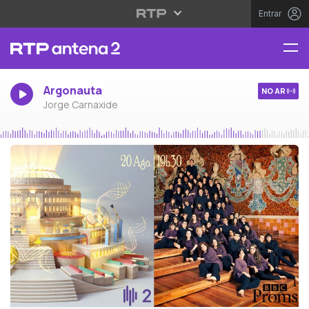
Entrar
Argonauta
NO AR
Jorge Carnaxide