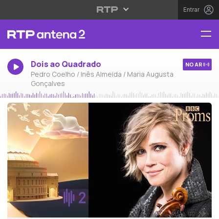
Entrar
Dois ao Quadrado
NO AR
Pedro Coelho / Inês Almeida / Maria Augusta
Gonçalves