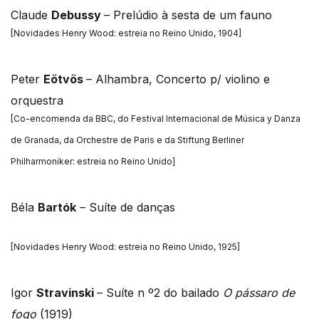
Claude
Debussy
– Prelúdio à sesta de um fauno
[Novidades Henry Wood: estreia no Reino Unido, 1904]
Peter
Eötvös
– Alhambra, Concerto p/ violino e
orquestra
[Co-encomenda da BBC, do Festival Internacional de Música y Danza
de Granada, da Orchestre de Paris e da Stiftung Berliner
Philharmoniker: estreia no Reino Unido]
Béla
Bartók
– Suíte de danças
[Novidades Henry Wood: estreia no Reino Unido, 1925]
Igor
Stravinski
– Suíte n º2 do bailado
O pássaro de
fogo
(1919)