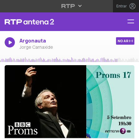
Entrar
Argonauta
NO AR
Jorge Carnaxide