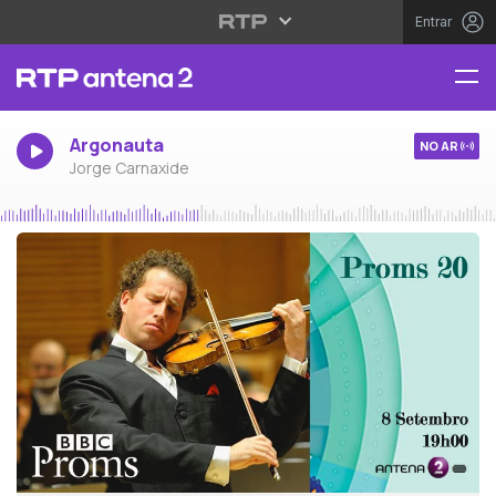
Entrar
Argonauta
NO AR
Jorge Carnaxide