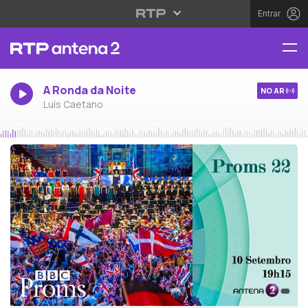
Entrar
A Ronda da Noite
NO AR
Luís Caetano