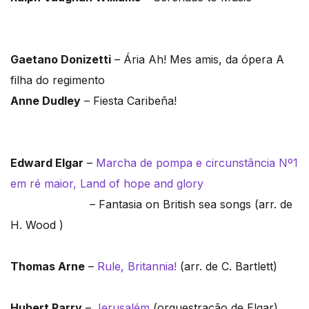
Gaetano Donizetti
– Ária Ah! Mes amis, da ópera A
filha do regimento
Anne Dudley
– Fiesta Caribeña!
Edward Elgar
–
Marcha de pompa e circunstância Nº1
em ré maior, Land of hope and glory
– Fantasia on British sea songs (arr. de
H. Wood )
Thomas Arne
–
Rule, Britannia!
(arr. de C. Bartlett)
Hubert Parry
–
Jerusalém
(orquestração de Elgar)