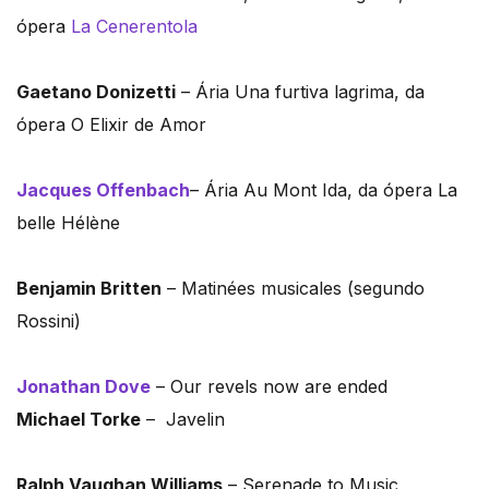
ópera
La Cenerentola
Gaetano Donizetti
– Ária Una furtiva lagrima, da
ópera O Elixir de Amor
Jacques Offenbach
– Ária Au Mont Ida, da ópera La
belle Hélène
Benjamin Britten
– Matinées musicales (segundo
Rossini)
Jonathan Dove
– Our revels now are ended
Michael Torke
– Javelin
Ralph Vaughan Williams
– Serenade to Music