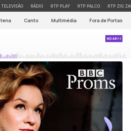
TELEVISÃO
RÁDIO
RTP PLAY
RTP PALCO
RTP ZIG ZA
ntena
Canto
Multimédia
Fora de Portas
NO AR