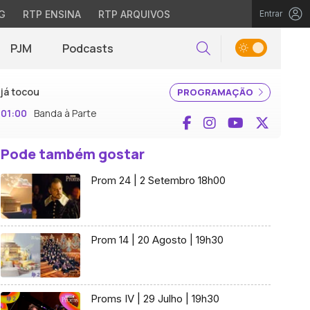
G
RTP ENSINA
RTP ARQUIVOS
Entrar
PJM
Podcasts
Pesquisar
já tocou
PROGRAMAÇÃO
01:00
Banda à Parte
Facebook
Instagram
YouTube
X (Twi
Pode também gostar
Prom 24 | 2 Setembro 18h00
Prom 14 | 20 Agosto | 19h30
Proms IV | 29 Julho | 19h30