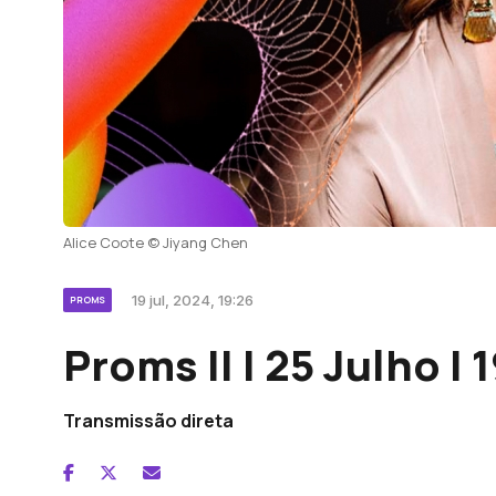
Alice Coote © Jiyang Chen
19 jul, 2024, 19:26
PROMS
Proms II | 25 Julho |
Transmissão direta