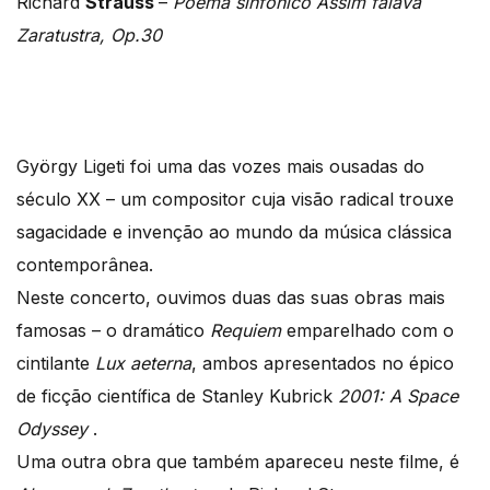
Richard
Strauss
–
Poema sinfónico Assim falava
Zaratustra, Op.30
György Ligeti foi uma das vozes mais ousadas do
século XX – um compositor cuja visão radical trouxe
sagacidade e invenção ao mundo da música clássica
contemporânea.
Neste concerto, ouvimos duas das suas obras mais
famosas – o dramático
Requiem
emparelhado com o
cintilante
Lux aeterna
, ambos apresentados no épico
de ficção científica de Stanley Kubrick
2001: A Space
Odyssey
.
Uma outra obra que também apareceu neste filme, é