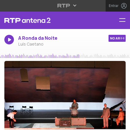
Entrar
A Ronda da Noite
NO AR
Luís Caetano