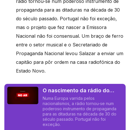
rádio tornou-se num poderoso instrumento de
propaganda para as ditaduras na década de 30
do século passado. Portugal não foi exceção,
mas o projeto que fez nascer a Emissora
Nacional não foi consensual. Um braço de ferro
entre o setor musical e o Secretariado de
Propaganda Nacional levou Salazar a enviar um
capitão para pôr ordem na casa radiofónica do
Estado Novo.
O nascimento da rádio do
Estado
Numa Europa varrida pelos
nacionalismos, a rádio tornou-se num
poderoso instrumento de propaganda
para as ditaduras na década de 30 do
século passado. Portugal não foi
exceção.