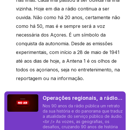
vizinha. Hoje em dia a rádio continua a ser
ouvida. Não como há 20 anos, certamente não
como há 50, mas é e sempre será a voz
necessária dos Açores. É um símbolo da
conquista da autonomia. Desde as emissões
experimentais, com início a 28 de maio de 1941
até aos dias de hoje, a Antena 1 é os olhos de
todos os açorianos, seja no entretenimento, na
reportagem ou na informação.
Operações regionais, a rádio
nas ilhas com Linda Luz
Nos 90 anos da rádio pública um retrato
da sua história e do panorama que traduz
a atualidade do serviço público de áudio.
<br /> As vozes, as geografias, os
desafios, cruzando 90 anos de história