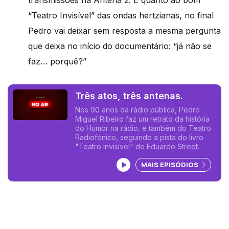
“Teatro Invisível” das ondas hertzianas, no final
Pedro vai deixar sem resposta a mesma pergunta
que deixa no início do documentário: “já não se
faz… porquê?”
Três atos, três antenas.
Nos 90 anos da rádio pública, Pedro
Miguel Ribeiro faz um retrato da história
do Humor na rádio, e também do Teatro
Radiofónico, seguindo a pista do livro
"Teatro Invisível" de Eduardo Street.
Ouvir podcast
MAIS EPISÓDIOS