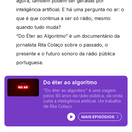
agora, também podem ser geradas por
inteligência artificial. E há uma pergunta no ar: o
que é que continua a ser só rádio, mesmo
quando tudo muda?
“Do Éter ao Algoritmo” é um documentário da
jornalista Rita Colaço sobre o passado, o
presente e o futuro sonoro da rádio pública
portuguesa.
Do éter ao algoritmo
"Do éter ao algoritmo" é uma viagem
pelos 90 anos da rádio pública, da onda
curta à inteligência artificial. Um trabalho
de Rita Colaço.
Ouvir podcast
MAIS EPISÓDIOS