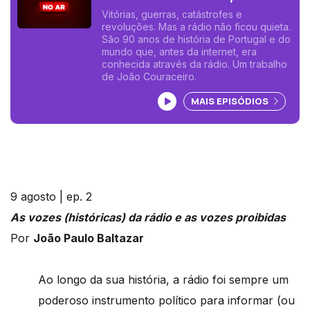
não se calava
Vitórias, guerras, catástrofes e
revoluções. Mas a rádio não ficou quieta.
São 90 anos de história de Portugal e do
mundo que, antes da internet, era
conhecida através da rádio. Um trabalho
de João Couraceiro.
Ouvir podcast
MAIS EPISÓDIOS
9 agosto | ep. 2
As vozes (históricas) da rádio e as vozes proibidas
Por
João Paulo Baltazar
Ao longo da sua história, a rádio foi sempre um
poderoso instrumento político para informar (ou