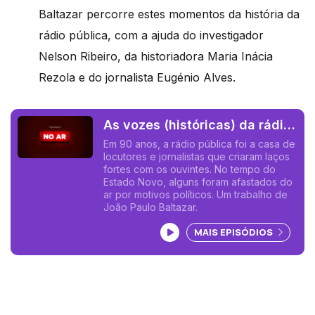
Baltazar percorre estes momentos da história da
rádio pública, com a ajuda do investigador
Nelson Ribeiro, da historiadora Maria Inácia
Rezola e do jornalista Eugénio Alves.
As vozes (históricas) da rádio
e as vozes proibidas
Em 90 anos, a rádio pública foi a casa de
locutores e jornalistas que criaram laços
fortes com os ouvintes. No tempo do
Estado Novo, alguns foram afastados do
ar por motivos políticos. Um trabalho de
João Paulo Baltazar.
Ouvir podcast
MAIS EPISÓDIOS