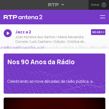
Entrar
Jazz a 2
NO AR
João Moreira dos Santos / Maria Alexandra
Corvela / Luís Caetano / Edição: Cristina do
Carmo
Nos 90 Anos da Rádio
Celebrando as nove décadas de rádio pública, a
Antena 1 e a Antena 2, como suas principais
legatárias, revisitam a sua história, com novos
programas:
90 Anos, 90 Sons
,
Os Anos da Rádio
e
No
Ar,
emitidos em várias antenas da RDP e disponíveis
na RTP Play.