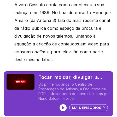
Álvaro Cassuto conta como aconteceu a sua
extinção em 1989. No final do episódio Henrique
Amaro (da Antena 3) fala do mais recente canal
da rádio pública como espaço de procura e
divulgação de novos talentos, juntando à
equação a criação de conteúdos em vídeo para
consumo
online
e para televisão como parte
deste mesmo labor.
Tocar, moldar, divulgar: a
música na rádio pública,
Os primeiros anos, o Centro de
Preparação de Artistas, a Orquestra da
RDP, a descoberta de novos talentos por
Nuno Galopim.<br />
Ouvir podcast
MAIS EPISÓDIOS