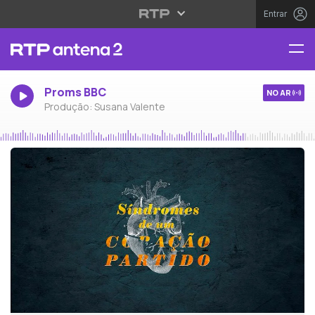
Entrar
Proms BBC
NO AR
Produção: Susana Valente