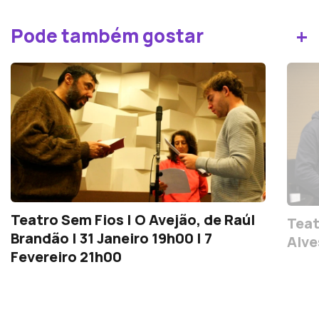
+
Pode também gostar
Teatro Sem Fios | O Avejão, de Raúl
Teat
Brandão | 31 Janeiro 19h00 | 7
Alve
Fevereiro 21h00