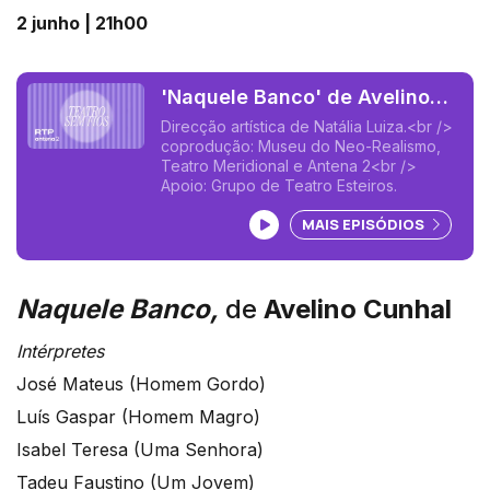
2 junho | 21h00
'Naquele Banco' de Avelino
Cunhal
Direcção artística de Natália Luiza.<br />
coprodução: Museu do Neo-Realismo,
Teatro Meridional e Antena 2<br />
Apoio: Grupo de Teatro Esteiros.
Ouvir podcast
MAIS EPISÓDIOS
Naquele Banco,
de
Avelino Cunhal
Intérpretes
José Mateus (Homem Gordo)
Luís Gaspar (Homem Magro)
Isabel Teresa (Uma Senhora)
Tadeu Faustino (Um Jovem)