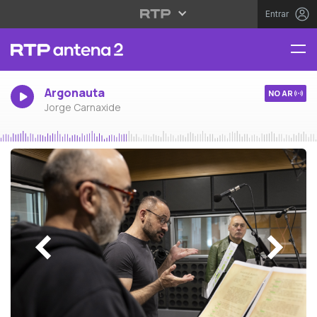
Entrar
Argonauta
NO AR
Jorge Carnaxide