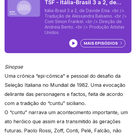
TSF - Itália-Brasil 3 a 2, de
Davide Enia
Itália-Brasil 3 a 2, de Davide Enia. <br />
Tradução de Alessandra Balsamo. <br />
Com Simon Frankel. <br /> Direção de
Andreia Bento. <br /> Produção Artistas
Unidos.
Ouvir podcast
MAIS EPISÓDIOS
Sinopse
Uma crónica “epi-cómica” e pessoal do desafio da
Seleção Italiana no Mundial de 1982. Uma evocação
delirante das personagens e factos, feita de acordo
com a tradição do “cuntu” siciliano.
O “cuntu” narrava um acontecimento importante, um
ato heróico que assim era transmitido às gerações
futuras. Paolo Rossi, Zoff, Conti, Pelé, Falcão, não