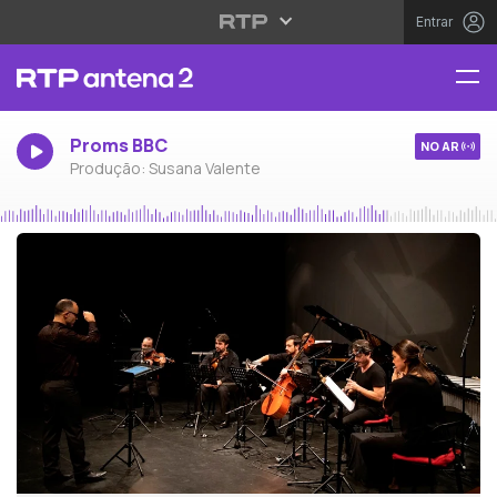
Entrar
Proms BBC
NO AR
Produção: Susana Valente