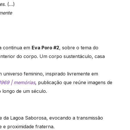
ões.
(…)
amente
sa continua em
Eva Poro #2
, sobre o tema do
interior do corpo. Um corpo sustentáculo, casa
m universo feminino, inspirado livremente em
1969 | memórias
, publicação que reúne imagens de
ao longo de um século.
te da Lagoa Saborosa, evocando a transmissão
e e proximidade fraterna.