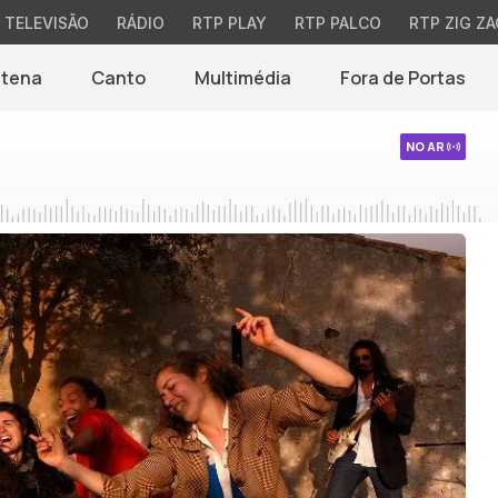
TELEVISÃO
RÁDIO
RTP PLAY
RTP PALCO
RTP ZIG ZA
ntena
Canto
Multimédia
Fora de Portas
NO AR