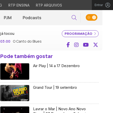
G
RTP ENSINA
RTP ARQUIVOS
Entrar
PJM
Podcasts
Pesquisar
já tocou
PROGRAMAÇÃO
03:00
O Canto do Blues
Facebook
Instagram
YouTube
X (Twi
Pode também gostar
Air Play | 14 a 17 Dezembro
Grand Tour | 19 setembro
Lavrar o Mar | Novo Ano Novo