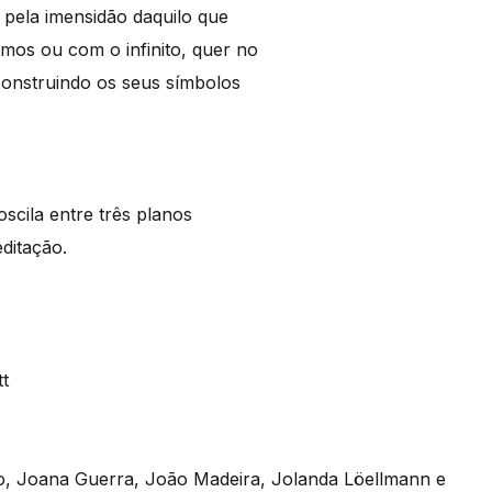
 pela imensidão daquilo que
mos ou com o infinito, quer no
 construindo os seus símbolos
oscila entre três planos
editação.
tt
sio, Joana Guerra, João Madeira, Jolanda Löellmann e