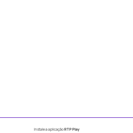
Instale a aplicação
RTP Play