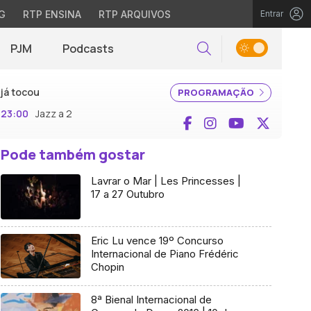
G
RTP ENSINA
RTP ARQUIVOS
Entrar
PJM
Podcasts
Pesquisar
já tocou
PROGRAMAÇÃO
23:00
Jazz a 2
Facebook
Instagram
YouTube
X (Twi
Pode também gostar
Lavrar o Mar | Les Princesses |
17 a 27 Outubro
Eric Lu vence 19º Concurso
Internacional de Piano Frédéric
Chopin
8ª Bienal Internacional de