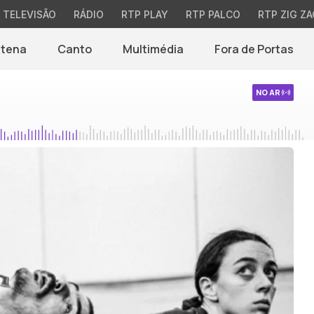
TELEVISÃO
RÁDIO
RTP PLAY
RTP PALCO
RTP ZIG ZA
ntena
Canto
Multimédia
Fora de Portas
NO AR