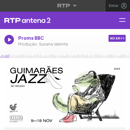
Entrar
Proms BBC
NO AR
Produção: Susana Valente