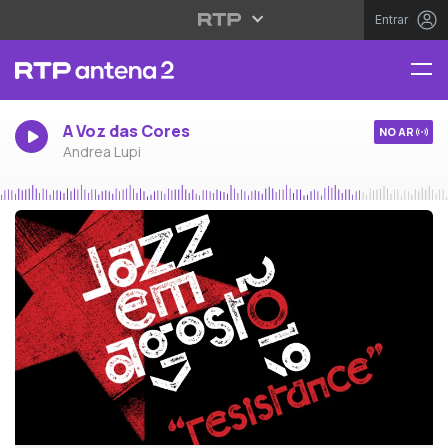
Entrar
A Voz das Cores
NO AR
Andrea Lupi