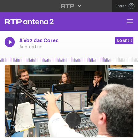
Entrar
A Voz das Cores
NO AR
Andrea Lupi